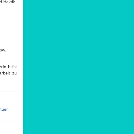
d Hektik.
pw.
In hilfst
arbeit zu
tuen