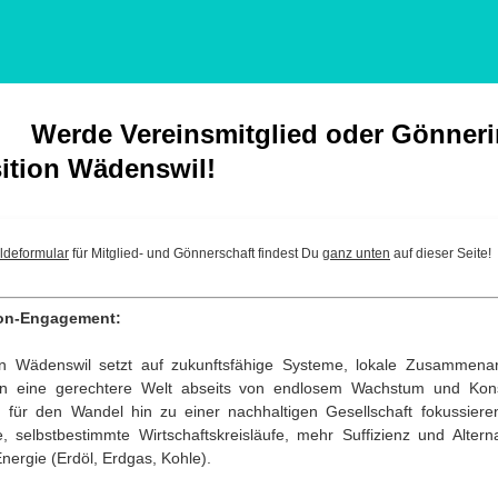
Werde Vereinsmitglied oder Gönneri
ition Wädenswil!
deformular
für Mitglied- und Gönnerschaft findest Du
ganz unten
auf dieser Seite!
ion-Engagement:
on Wädenswil setzt auf zukunftsfähige Systeme, lokale Zusammenar
an eine gerechtere Welt abseits von endlosem Wachstum und Kon
m für den Wandel hin zu einer nachhaltigen Gesellschaft fokussiere
e, selbstbestimmte Wirtschaftskreisläufe, mehr Suffizienz und Altern
Energie (Erdöl, Erdgas, Kohle).