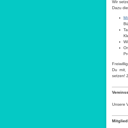
Wir setz
Dazu die
Mi
Bü
Ta
Kl
Wi
Or
Pr
Freiwill
Du mit, 
setzen! 
Vereinss
Unsere V
Mitglied