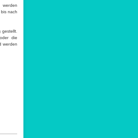
n werden
 bis nach
gestellt.
oder die
nd werden