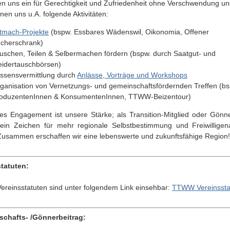
en uns ein für Gerechtigkeit und Zufriedenheit ohne Verschwendung un
nen uns u.A. folgende Aktivitäten:
tmach-Projekte
(bspw. Essbares Wädenswil, Oikonomia, Offener
cherschrank)
uschen, Teilen & Selbermachen fördern (bspw. durch Saatgut- und
eidertauschbörsen)
ssensvermittlung durch
Anlässe, Vorträge und Workshops
ganisation von Vernetzungs- und gemeinschaftsfördernden Treffen (bs
oduzentenInnen & KonsumentenInnen, TTWW-Beizentour)
iges Engagement ist unsere Stärke; als Transition-Mitglied oder Gönner
ein Zeichen für mehr regionale Selbstbestimmung und Freiwilligen
Zusammen erschaffen wir eine lebenswerte und zukunftsfähige Region!
tatuten:
ereinsstatuten sind unter folgendem Link einsehbar:
TTWW Vereinssta
schafts- /Gönnerbeitrag: