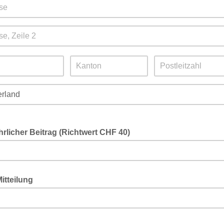
hrlicher Beitrag (Richtwert CHF 40)
ei wählbaren Betrag hinterlegen
itteilung
en Projekten möchtest Du mitwirken? Hast Du eine eigene Idee, die Du