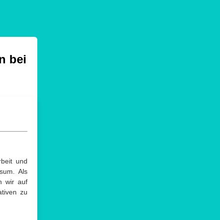
n bei
beit und
sum. Als
n wir auf
ativen zu