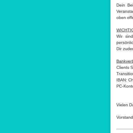
Dein Be
Veransta
oben off
WICHTI
Wir sin
persönli
Dir zude
Bankver
Clients 
Transiti
IBAN: C
PC-Kont
Vielen D
Vorstand