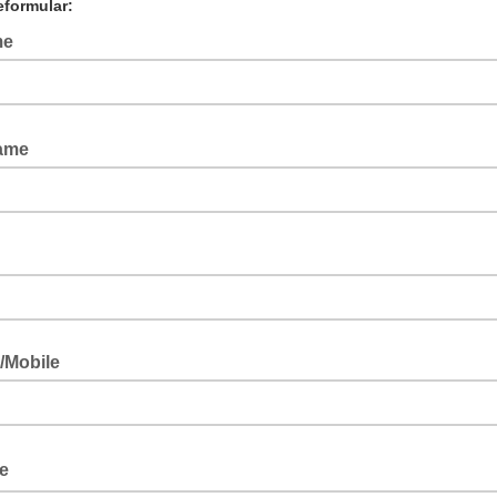
formular:
me
ame
/Mobile
se