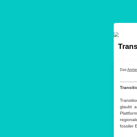
Trans
Das
Anmel
Transit
Transiti
glaubt 
Plattfor
regional
fossiler 