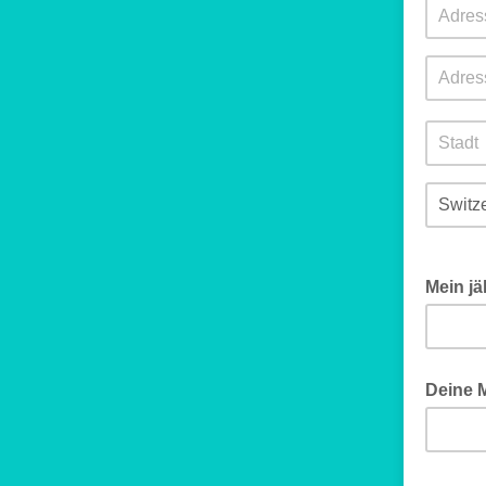
Mein jä
Bitte fr
Deine M
In welch