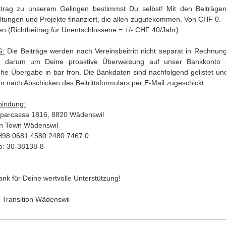
itrag zu unserem Gelingen bestimmst Du selbst! Mit den Beiträge
ltungen und Projekte finanziert, die allen zugutekommen. Von CHF 0.-
en (Richtbeitrag für Unentschlossene = +/- CHF 40/Jahr).
G:
Die Beiträge werden nach Vereinsbeitritt nicht separat in Rechnung 
d darum um Deine proaktive Überweisung auf unser Bankkonto 
che Übergabe in bar froh. Die Bankdaten sind nachfolgend gelistet u
m nach Abschicken des Beitrittsformulars per E-Mail zugeschickt.
bindung:
Sparcassa 1816, 8820 Wädenswil
on Town Wädenswil
H98 0681 4580 2480 7467 0
o: 30-38138-8
ank für Deine wertvolle Unterstützung!
 Transition Wädenswil